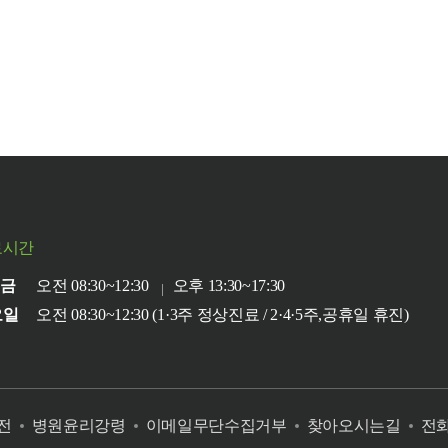
료시간
~금
오전 08:30~12:30
오후 13:30~17:30
요일
오전 08:30~12:30 (1·3주 정상진료 / 2·4·5주,공휴일 휴진)
전
병원윤리강령
이메일무단수집거부
찾아오시는길
전