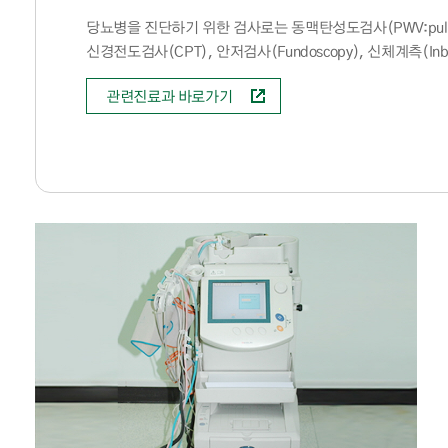
당뇨병을 진단하기 위한 검사로는 동맥탄성도검사(PWV:pulse wave 
신경전도검사(CPT), 안저검사(Fundoscopy), 신체계측(In
관련진료과 바로가기