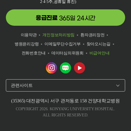
2·4·5주,공휴일 휴진)
응급진료
365일 24시간
이용약관
개인정보처리방침
환자권리장전
병원윤리강령
이메일무단수집거부
찾아오시는길
전화번호안내
데이터심의위원회
비급여안내
건양대학교병원 인스타그램 바로가기
건양대학교병원 네이버 블로그 바로
건양대학교병원 유튜브 바로
관련사이트
(35365) 대전광역시 서구 관저동로 158 건양대학교병원
COPYRIGHT 2026. KONYANG UNIVERSITY HOSPITAL.
ALL RIGHTS RESERVED.