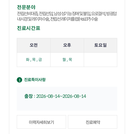
전문분야
전립선비대증, 전립선암, 남성 성기능 장애 및 불임, 요로결석, 방광암
내시경 및 레이저수술, 전립선 레이저홀렙(HoLEP)수술
진료시간표
해당 교수의 진료 요일 표입니다.
오전
오후
토요일
화 , 목 , 금
월 , 목
진료특이사항
출장
:
2026-08-14~2026-08-14
이력자세히보기
진료예약