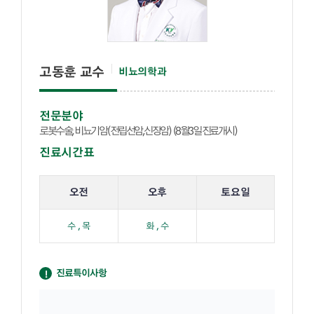
고동훈 교수
비뇨의학과
전문분야
로봇수술, 비뇨기암(전립선암,신장암) (8월3일 진료개시)
진료시간표
해당 교수의 진료 요일 표입니다.
오전
오후
토요일
수 , 목
화 , 수
진료특이사항