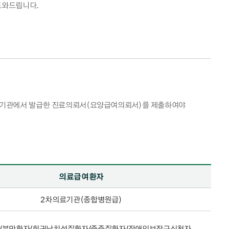
도와드립니다.
의료기관에서 발급한 진료의뢰서(요양급여의뢰서)를 제출하여야
의료급여환자
2차의료기관(종합병원급)
/분만환자/희귀난치성질환자/중증질환자/장애인보장구신청자