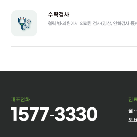
수탁검사
협력 병·의원에서 의뢰한 검사(영상, 연하검사 등)
대표전화
진
1577-3330
월
토